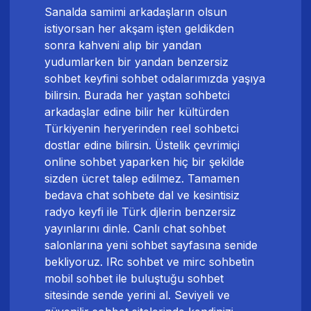
Sanalda samimi arkadaşların olsun
istiyorsan her akşam işten geldikden
sonra kahveni alıp bir yandan
yudumlarken bir yandan benzersiz
sohbet keyfini sohbet odalarımızda yaşıya
bilirsin. Burada her yaştan sohbetci
arkadaşlar edine bilir her kültürden
Türkiyenin heryerinden reel sohbetci
dostlar edine bilirsin. Üstelik çevrimiçi
online sohbet yaparken hiç bir şekilde
sizden ücret talep edilmez. Tamamen
bedava chat sohbete dal ve kesintisiz
radyo keyfi ile Türk djlerin benzersiz
yayınlarını dinle. Canlı chat sohbet
salonlarına yeni sohbet sayfasına senide
bekliyoruz. IRc sohbet ve mirc sohbetin
mobil sohbet ile buluştuğu sohbet
sitesinde sende yerini al. Seviyeli ve