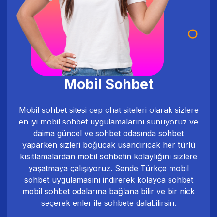
Mobil Sohbet
Mobil sohbet sitesi cep chat siteleri olarak sizlere
en iyi mobil sohbet uygulamalarını sunuyoruz ve
daima güncel ve sohbet odasında sohbet
yaparken sizleri boğucak usandırıcak her türlü
kısıtlamalardan mobil sohbetin kolaylığını sizlere
yaşatmaya çalışıyoruz. Sende Türkçe mobil
sohbet uygulamasını indirerek kolayca sohbet
mobil sohbet odalarına bağlana bilir ve bir nick
seçerek enler ile sohbete dalabilirsin.