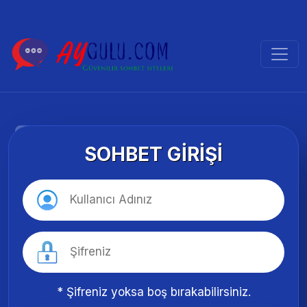
SOHBET GIRIŞI
* Şifreniz yoksa boş bırakabilirsiniz.