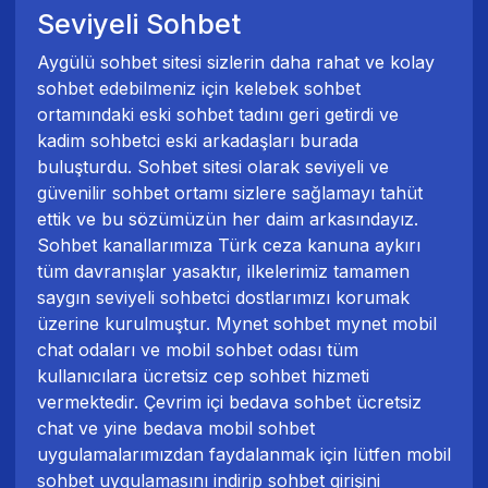
Seviyeli Sohbet
Aygülü sohbet sitesi sizlerin daha rahat ve kolay
sohbet edebilmeniz için kelebek sohbet
ortamındaki eski sohbet tadını geri getirdi ve
kadim sohbetci eski arkadaşları burada
buluşturdu. Sohbet sitesi olarak seviyeli ve
güvenilir sohbet ortamı sizlere sağlamayı tahüt
ettik ve bu sözümüzün her daim arkasındayız.
Sohbet kanallarımıza Türk ceza kanuna aykırı
tüm davranışlar yasaktır, ilkelerimiz tamamen
saygın seviyeli sohbetci dostlarımızı korumak
üzerine kurulmuştur. Mynet sohbet mynet mobil
chat odaları ve mobil sohbet odası tüm
kullanıcılara ücretsiz cep sohbet hizmeti
vermektedir. Çevrim içi bedava sohbet ücretsiz
chat ve yine bedava mobil sohbet
uygulamalarımızdan faydalanmak için lütfen mobil
sohbet uygulamasını indirip sohbet girişini