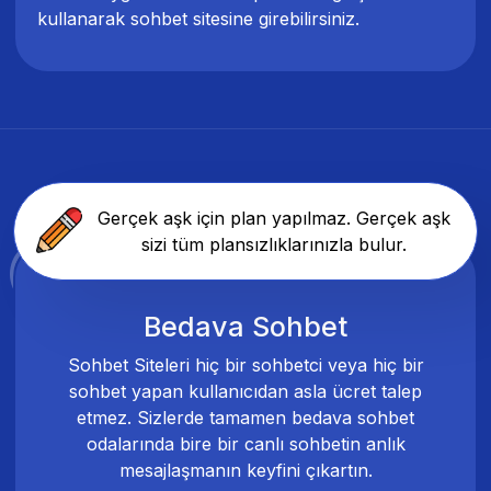
kullanarak sohbet sitesine girebilirsiniz.
Gerçek aşk için plan yapılmaz. Gerçek aşk
sizi tüm plansızlıklarınızla bulur.
Bedava Sohbet
Sohbet Siteleri hiç bir sohbetci veya hiç bir
sohbet yapan kullanıcıdan asla ücret talep
etmez. Sizlerde tamamen bedava sohbet
odalarında bire bir canlı sohbetin anlık
mesajlaşmanın keyfini çıkartın.